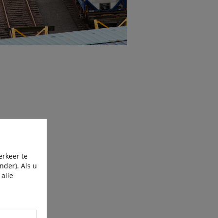
erkeer te
nder). Als u
 alle