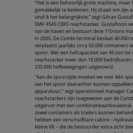
“Het is een behoorlijk grote machine, maar hi
gemakkelijk te bedienen. Hij draait om zijn as
vind ik het belangrijkste,” zegt Göran Gust
SMV 4545 CBX5 reachstacker. Gustafsson w
van de haven en bestuurt deze 110-tons mac
in 2005. De Combi-terminal beslaat 40.000 
verplaatst jaarlijks circa 50.000 containers 
spoor. Met een hefcapaciteit van 45 ton tot 
reachstacker meer dan 18.000 bedrijfsuren
235.000 hefbewegingen uitgevoerd.
“Aan de spoorzijde moeten we over één spo
van het spoor daarachter kunnen oppakken
apparatuur,” zegt operationeel manager Car
reachstackers zijn toegewezen aan de Combi-
uitgerust met een combinatieaanbouwstuk o
zowel containers als trailers kunnen beha
hebben een verschuifbare cabine – hydrauli
kleine lift – die de bestuurder extra zicht b