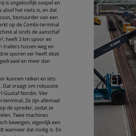
j is ongelooflijk soepel en
 alsof het niets is, en dat
afsson, bestuurder van een
erkt op de Combi-terminal
hine al sinds de aanschaf
m², heeft 3 km spoor en
en trailers tussen weg en
drie sporen ver heeft deze
 gedraaid en meer dan
or kunnen reiken en iets
. Dat vraagt om robuuste
l-Gustaf Nordin. Vier
terminal. Ze zijn allemaal
p de spreder, zodat ze
ndelen. Twee machines
sch bewogen, eigenlijk een
iedt wanneer dat nodig is. En