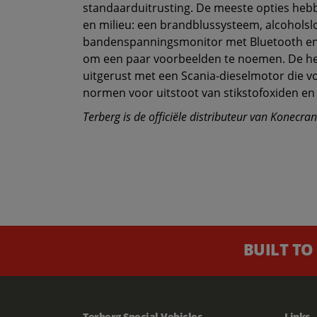
standaard­uitrusting. De meeste opties hebb
en milieu: een brandblussysteem, alcoholslo
bandenspanningsmonitor met Bluetooth en 
om een paar voorbeelden te noemen. De he
uitgerust met een Scania-dieselmotor die vo
normen voor uitstoot van stikstofoxiden en f
Terberg is de officiële distributeur van Konecra
BUILT TO
Terberg Special Vehicles
Links