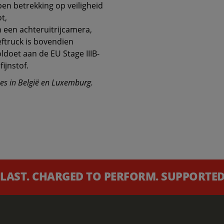
en betrekking op veiligheid
t,
een achteruitrijcamera,
ftruck is bovendien
ldoet aan de EU Stage IIIB-
ijnstof.
nes in België en Luxemburg.
 LAST. CHARGED TO PERFORM. SUPPORTED 