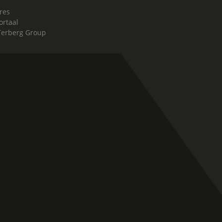
res
ortaal
Terberg Group