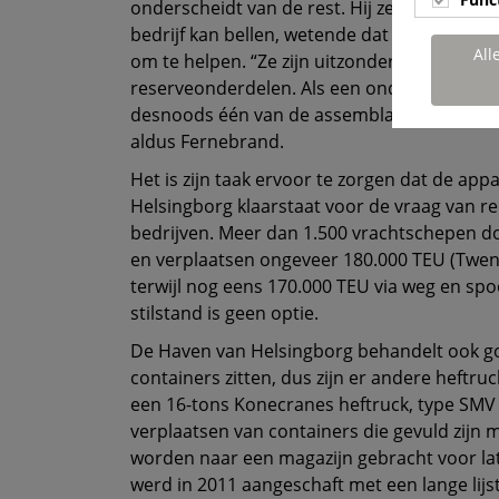
onderscheidt van de rest. Hij zegt dat hij vr
bedrijf kan bellen, wetende dat diegene altij
All
om te helpen. “Ze zijn uitzonderlijk goed als
reserveonderdelen. Als een onderdeel niet o
desnoods één van de assemblagelijn. Dat be
aldus Fernebrand.
Het is zijn taak ervoor te zorgen dat de ap
Helsingborg klaarstaat voor de vraag van red
bedrijven. Meer dan 1.500 vrachtschepen do
en verplaatsen ongeveer 180.000 TEU (Twent
terwijl nog eens 170.000 TEU via weg en sp
stilstand is geen optie.
De Haven van Helsingborg behandelt ook go
containers zitten, dus zijn er andere heftru
een 16-tons Konecranes heftruck, type SMV
verplaatsen van containers die gevuld zijn m
worden naar een magazijn gebracht voor late
werd in 2011 aangeschaft met een lange lij