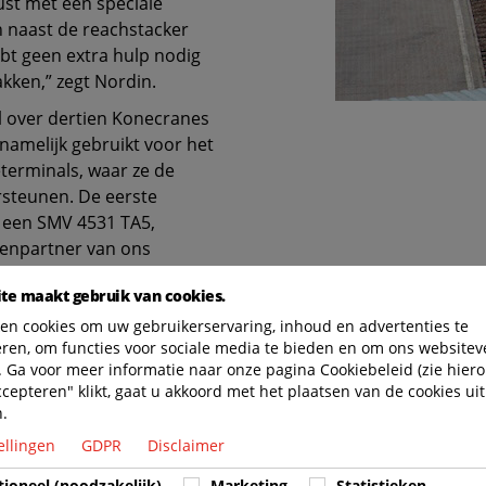
rust met een speciale
n naast de reachstacker
ebt geen extra hulp nodig
akken,” zegt Nordin.
l over dertien Konecranes
amelijk gebruikt voor het
terminals, waar ze de
ersteunen. De eerste
 een SMV 4531 TA5,
kenpartner van ons
deze machines,” zegt Mats
te maakt gebruik van cookies.
. Dit omvat voortdurende
machines en feedback voor
en cookies om uw gebruikerservaring, inhoud en advertenties te
eren, om functies voor sociale media te bieden en om ons websitev
eigen servicetechnici van
 Ga voor meer informatie naar onze pagina Cookiebeleid (zie hiero
piekmomenten.
ccepteren" klikt, gaat u akkoord met het plaatsen van de cookies uit
n.
 om premium
iden als je alleen naar de
ellingen
GDPR
Disclaimer
onecranes duidelijk
tioneel (noodzakelijk)
Marketing
Statistieken