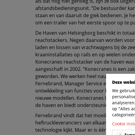
als dat nog niet genoeg is, zijn ze ook uitge
afstandsbedieningsunit. “De bestuurder ka
staan en van daaruit de giek bedienen. Je h
om een trailer van het eerste spoor op te p
De Haven van Helsingborg beschikt in totaa
reachstackers. Negen daarvan worden voorn
laden en lossen van vrachtwagens bij de zee
kraaninstallaties op rails en op wielen ond
Konecranes reachstacker van de haven was
aangeschaft in 2002. “Konecranes is een za
geworden. We werken heel nauw samen aan 
Deze websi
Fernebrand, Manager Service en Onderhoud
ontwikkeling van functies voor bestaande 
We gebruik
personalis
nieuwe modellen. Konecranes traint ook de 
analyseren.
de haven en biedt ondersteuning tijdens 
op "Alles a
categorieë
Fernebrand vindt dat het moeilijk kan zijn
heftruckleveranciers van elkaar te ondersche
Cookie inst
technologie kijkt. Maar er is één ding dat K
Func