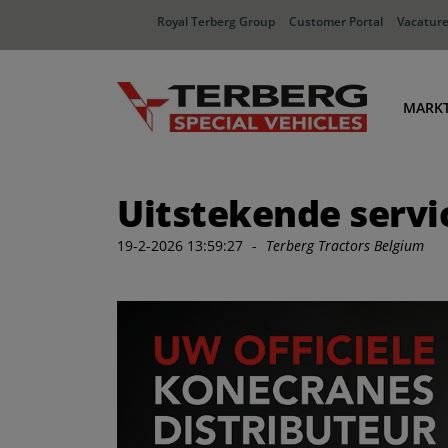
Royal Terberg Group
Customer Portal
Vacatur
MARK
Ha
Uitstekende servi
Dis
In
19-2-2026 13:59:27
-
Terberg Tractors Belgium
Af