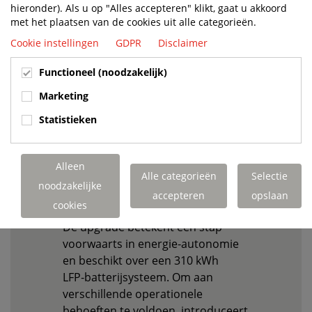
hieronder). Als u op "Alles accepteren" klikt, gaat u akkoord
met het plaatsen van de cookies uit alle categorieën.
DE VERBETERDE
Cookie instellingen
GDPR
Disclaimer
ELEKTRISCHE
YT203EV
Functioneel (noodzakelijk)
TERMINALTREKKER
Marketing
Statistieken
Profiteer van hoge prestaties,
een groter bereik, flexibiliteit in
Alleen
batterijopties en inzetbaarheid
Alle categorieën
Selectie
noodzakelijke
wereldwijd in zowel warme als
accepteren
opslaan
koude klimaten.
cookies
De upgrade betekent een stap
voorwaarts in energie‑autonomie
en beschikt over een 310 kWh
LFP‑batterijsysteem. Om aan
verschillende operationele
behoeften te voldoen, introduceert