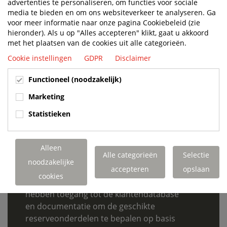
Terberg Tractors Nederland. Vanaf 1-1-
advertenties te personaliseren, om functies voor sociale
media te bieden en om ons websiteverkeer te analyseren. Ga
2024 vindt de levering van Spareparts
voor meer informatie naar onze pagina Cookiebeleid (zie
voor belgische klanten direct plaats
hieronder). Als u op "Alles accepteren" klikt, gaat u akkoord
door Terberg Tractors België.
met het plaatsen van de cookies uit alle categorieën.
De beschikbaarheid van
Cookie instellingen
GDPR
Disclaimer
reserveonderdelen is gegarandeerd tot
15 jaar na levering van een voertuig.
Functioneel (noodzakelijk)
Onderdelen zijn normaal gesproken
Marketing
echter aanzienlijk langer leverbaar.
Statistieken
Naast reserveonderdelen voor Terberg
trekkers kunnen we reserveonderdelen
leveren voor alle andere grote merken.
Alleen
We hebben ook een volledig assortiment
Alle categorieën
Selectie
noodzakelijke
filters van toonaangevende leveranciers.
accepteren
opslaan
cookies
Onze reserveonderdelenspecialisten
hebben toegang tot de klantendatabase
en documentatie om de geschikte
reserveonderdelen te bepalen op basis