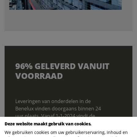
96% GELEVERD VANUIT
VOORRAAD
Leveringen van onderdelen in de
Benelux vinden doorgaans binnen 24
uur plaats. Vanaf 1-1-2024 vindt de
levering van Spareparts voor
Deze website maakt gebruik van cookies.
nederlandse klanten direct plaats door
We gebruiken cookies om uw gebruikerservaring, inhoud en