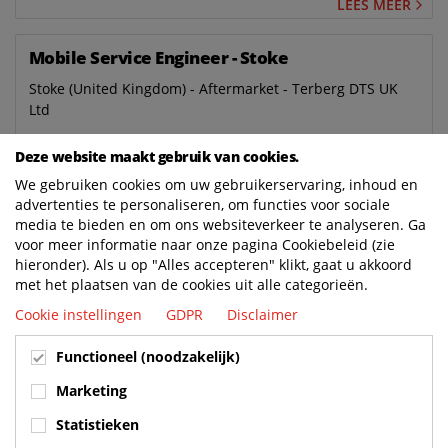
LEES MEER
Mobile Service Engineer - Stoke
Stoke (United Kingdom) - Aftermarket - Terberg DTS UK
Ltd
LEES MEER
Deze website maakt gebruik van cookies.
We gebruiken cookies om uw gebruikerservaring, inhoud en
Mobile Service Engineer - Sheffield
advertenties te personaliseren, om functies voor sociale
media te bieden en om ons websiteverkeer te analyseren. Ga
Sheffield (United Kingdom) - Aftermarket - Terberg DTS
voor meer informatie naar onze pagina Cookiebeleid (zie
UK Ltd
hieronder). Als u op "Alles accepteren" klikt, gaat u akkoord
met het plaatsen van de cookies uit alle categorieën.
LEES MEER
Cookie instellingen
GDPR
Disclaimer
Mobile Service Engineer - Peterborough
Functioneel (noodzakelijk)
Peterborough (United Kingdom) - Aftermarket - Terberg
Marketing
DTS UK Ltd
Statistieken
LEES MEER