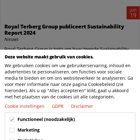
jun
19
Royal Terberg Group publiceert Sustainability
Report 2024
Nieuws
Royal Terberg Group is trots om haar tweede Sustainability
Report te presenteren. Het verslag laat de vooruitgang zien
Deze website maakt gebruik van cookies.
die in 2024 is geboekt en onderstreept...
We gebruiken cookies om uw gebruikerservaring, inhoud en
advertenties te personaliseren, om functies voor sociale
Royal Terberg Group
media te bieden en om ons websiteverkeer te analyseren. Ga
https://www.royalterberggroup.com/nl/new..
voor meer informatie naar onze pagina Cookiebeleid (zie
LEES MEER
hieronder). Als u op "Alles accepteren" klikt, gaat u akkoord
met het plaatsen van de cookies uit alle categorieën.
Cookie instellingen
GDPR
Disclaimer
BUILT TO LAST. CHARGED TO PERFORM.
Functioneel (noodzakelijk)
SUPPORTED FOR LIFE.
Marketing