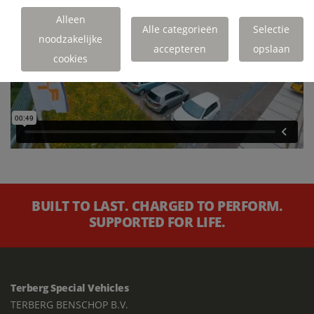
Alleen
Alle categorieën
Selectie
noodzakelijke
accepteren
opslaan
cookies
BUILT TO LAST. CHARGED TO PERFORM.
SUPPORTED FOR LIFE.
Terberg Special Vehicles
TERBERG BENSCHOP B.V.