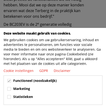
hebben. Mooi dat we op deze manier konden
ervaren wat deze Terberg in de praktijk kan
betekenen voor ons bedrijf.”
e
De BC203EV is de 2
generatie volledig
elektrisch body carrier van Terberg en
Deze website maakt gebruik van cookies.
markeert weer een volgende mijlpaal in
We gebruiken cookies om uw gebruikerservaring, inhoud en
Terberg’s ambities naar duurzaamheid en
advertenties te personaliseren, om functies voor sociale
innovatie.
media te bieden en om ons websiteverkeer te analyseren. Ga
voor meer informatie naar onze pagina Cookiebeleid (zie
Lees ook: Terberg introduceert de nieuwe
hieronder). Als u op "Alles accepteren" klikt, gaat u akkoord
generatie BC203EV elektrische body carrier
met het plaatsen van de cookies uit alle categorieën.
Cookie instellingen
GDPR
Disclaimer
* Koppelschotel is optioneel
Functioneel (noodzakelijk)
Marketing
*Koppelschotel is optioneel
Statistieken