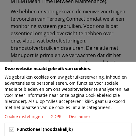
MTBM (Mean Time Between Maintenance).
We hebben er voor gekozen de nieuwe voertuigen
te voorzien van Terberg Connect omdat we al een
monitoring systeem gebruiken. Voor ons is dat
essentieel om goed overzicht te hebben over
onze vloot, wat betreft storingen,
brandstofverbruik en draaiuren. De relatie met
Manuport is prima en we verwachten dat dit het
begin is van een lange en productieve relatie.”
Deze website maakt gebruik van cookies.
We gebruiken cookies om uw gebruikerservaring, inhoud en
Voorzien van:
advertenties te personaliseren, om functies voor sociale
media te bieden en om ons websiteverkeer te analyseren. Ga
voor meer informatie naar onze pagina Cookiebeleid (zie
hieronder). Als u op "Alles accepteren" klikt, gaat u akkoord
met het plaatsen van de cookies uit alle categorieën.
Cookie instellingen
GDPR
Disclaimer
Functioneel (noodzakelijk)