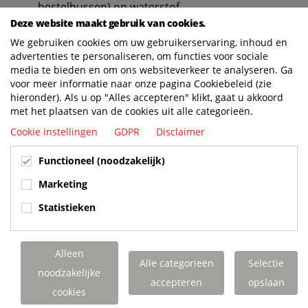
bestelbussen) op waterstof
1-2 vaartuigen op waterstof
Deze website maakt gebruik van cookies.
2-5 (touring)bussen op waterstof
We gebruiken cookies om uw gebruikerservaring, inhoud en
advertenties te personaliseren, om functies voor sociale
media te bieden en om ons websiteverkeer te analyseren. Ga
Meer informatie:
https://www.ecub.nl/waterstof
voor meer informatie naar onze pagina Cookiebeleid (zie
hieronder). Als u op "Alles accepteren" klikt, gaat u akkoord
met het plaatsen van de cookies uit alle categorieën.
Cookie instellingen
GDPR
Disclaimer
Functioneel (noodzakelijk)
Marketing
Statistieken
Alleen
Alle categorieën
Selectie
noodzakelijke
accepteren
opslaan
cookies