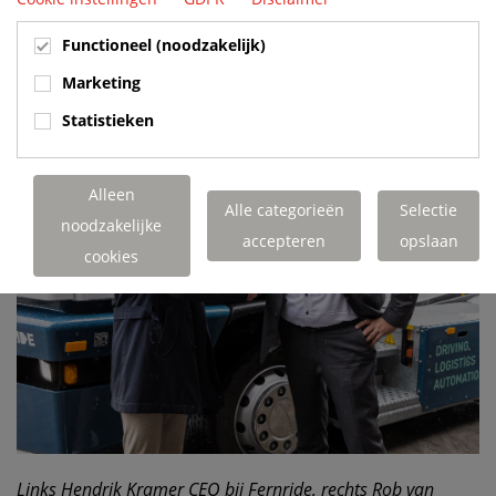
Functioneel (noodzakelijk)
Marketing
Statistieken
Alleen
Alle categorieën
Selectie
noodzakelijke
accepteren
opslaan
cookies
Links Hendrik Kramer CEO bij Fernride, rechts Rob van