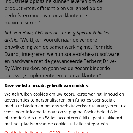
industriële oplossing kunnen leveren om de
productiviteit, efficiëntie en veiligheid op de
bedrijfsterreinen van onze klanten te
maximaliseren.”
Rob van Hove, CEO van de Terberg Special Vehicles
divisie: “
We kijken vooruit naar de verdere
ontwikkeling van de samenwerking met Fernride.
Daarbij integreren we hun state-of-the-art software
en hardware met de geavanceerde Terberg Drive-
By-Wire trekker, en gaan we de gecombineerde
oplossing implementeren bij onze klanten.”
Als marktleiders in de ontwikkeling van autonoom
Deze website maakt gebruik van cookies.
terreintransport en terminaltrekkers zijn deze twee
We gebruiken cookies om uw gebruikerservaring, inhoud en
bedrijven in staat de vereiste techniek en diensten te
advertenties te personaliseren, om functies voor sociale
media te bieden en om ons websiteverkeer te analyseren. Ga
leveren aan klanten met containerterminals,
voor meer informatie naar onze pagina Cookiebeleid (zie
productiebedrijven en in de distributie, om bij te
hieronder). Als u op "Alles accepteren" klikt, gaat u akkoord
dragen aan de overgang naar autonomie.
met het plaatsen van de cookies uit alle categorieën.
Cookie instellingen
GDPR
Disclaimer