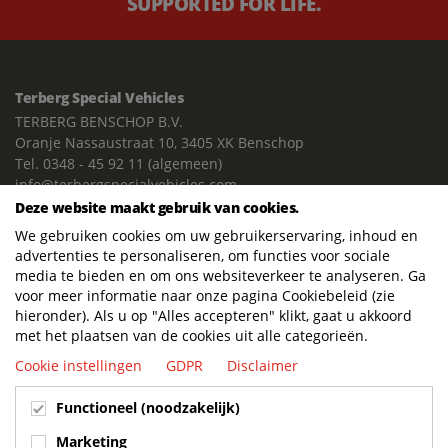
SUPPORTED FOR LIFE.
Terberg Special Vehicles
TERBERG BENSCHOP B.V.
Oranje Nassaustraat 10, 3405 XK Benschop
Tel. 0348 - 45 92 11 (algemeen)
info@terbergspecialvehicles.com
Deze website maakt gebruik van cookies.
Expeditie / vrachtverkeer:
We gebruiken cookies om uw gebruikerservaring, inhoud en
Dorp 199, 3405 BD Benschop
advertenties te personaliseren, om functies voor sociale
media te bieden en om ons websiteverkeer te analyseren. Ga
Verkoop en service Benelux:
voor meer informatie naar onze pagina Cookiebeleid (zie
TERBERG TRACTORS NEDERLAND
hieronder). Als u op "Alles accepteren" klikt, gaat u akkoord
Copenweg 49
met het plaatsen van de cookies uit alle categorieën.
3411 NX Lopik
Cookie instellingen
GDPR
Disclaimer
085 - 07 91 011 (verkoop)
sales@terbergtractors.nl
Functioneel (noodzakelijk)
085 - 07 91 019 (service)
service@terbergtractors.nl
Marketing