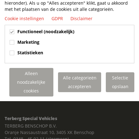
hieronder). Als u op "Alles accepteren" klikt, gaat u akkoord
met het plaatsen van de cookies uit alle categorieën.
Cookie instellingen
GDPR
Disclaimer
Functioneel (noodzakelijk)
Marketing
Statistieken
Alleen
Alle categorieën
Selectie
BUILT TO LAST. CHARGED TO PERFORM.
noodzakelijke
accepteren
opslaan
SUPPORTED FOR LIFE.
cookies
Terberg Special Vehicles
TERBERG BENSCHOP B.V.
Oranje Nassaustraat 10, 3405 XK Benschop
Tel. 0348 - 45 92 11 (algemeen)