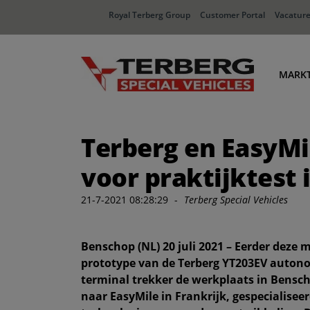
Royal Terberg Group
Customer Portal
Vacatur
MARK
Ha
Terberg en EasyM
Dis
In
voor praktijktest 
Af
21-7-2021 08:28:29
-
Terberg Special Vehicles
Benschop (NL) 20 juli 2021 – Eerder deze 
prototype van de Terberg YT203EV autono
terminal trekker de werkplaats in Bensc
naar EasyMile in Frankrijk, gespecialisee