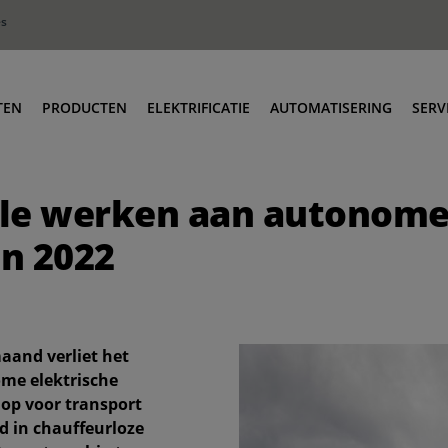
es
TEN
PRODUCTEN
ELEKTRIFICATIE
AUTOMATISERING
SERV
vens
Terminal trekkers
O
ile werken aan autonome
tributie
Roro & industriële trekkers
O
dustrie
Lage instap trekkers
T
in 2022
val & Recycling
Body Carriers
T
Container Carriers
T
Weg/spoor trekkers
T
maand verliet het
Heftrucks I Reach Stackers
me elektrische
hop voor transport
rd in chauffeurloze