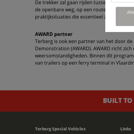
De trekker zal gaan rijden tussen de kade en
de openbare weg, op een route van 3,3 km t
All
praktijksituaties die essentieel zijn voor h
AWARD partner
Terberg is ook een partner van het door d
Demonstration (AWARD). AWARD richt zich op
weersomstandigheden. Binnen dit programma
van trailers op een ferry terminal in Vlaard
BUILT TO
Terberg Special Vehicles
Links