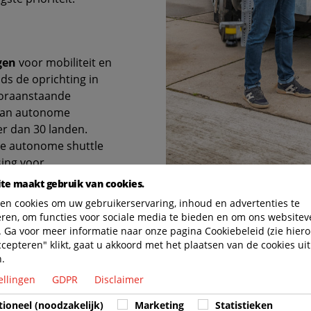
gen
voor mobiliteit en
ds de oprichting in
vooraanstaande
g van autonome
er dan 30 landen.
kte autonome shuttle
sing voor
dustrieterreinen. Het
te maakt gebruik van cookies.
ouwen op basis van de
en cookies om uw gebruikerservaring, inhoud en advertenties te
rg autonome trekker
eren, om functies voor sociale media te bieden en om ons websitev
d.
 Ga voor meer informatie naar onze pagina Cookiebeleid (zie hiero
ccepteren" klikt, gaat u akkoord met het plaatsen van de cookies uit
n.
nd
ellingen
GDPR
Disclaimer
ijk zal deze trekker worden ingezet voor tests voor het proj
oor het Operationeel Programma Zuid-Nederland (OPZuid),
tioneel (noodzakelijk)
Marketing
Statistieken