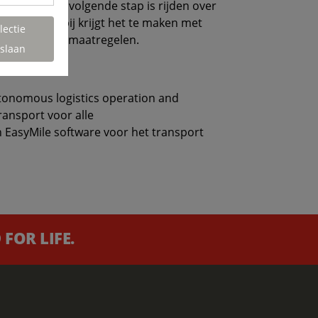
verlener. De volgende stap is rijden over
pels. Hierbij krijgt het te maken met
lectie
van veiligheidsmaatregelen.
slaan
tonomous logistics operation and
ansport voor alle
EasyMile software voor het transport
FOR LIFE.