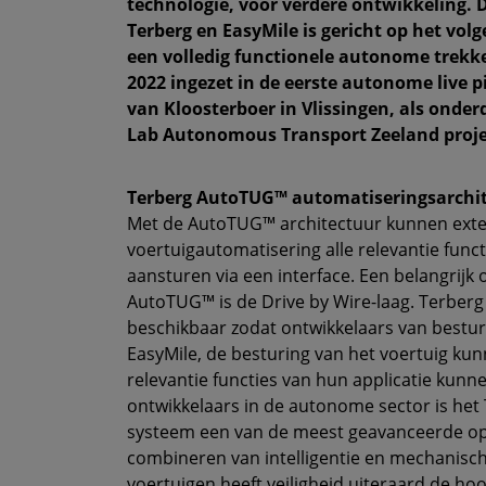
technologie, voor verdere ontwikkeling. 
Terberg en EasyMile is gericht op het vol
een volledig functionele autonome trekk
2022 ingezet in de eerste autonome live p
van Kloosterboer in Vlissingen, als onder
Lab Autonomous Transport Zeeland proje
Terberg AutoTUG™ automatiseringsarchi
Met de AutoTUG™ architectuur kunnen exter
voertuigautomatisering alle relevantie fun
aansturen via een interface. Een belangrijk
AutoTUG™ is de Drive by Wire-laag. Terberg 
beschikbaar zodat ontwikkelaars van bestu
EasyMile, de besturing van het voertuig k
relevantie functies van hun applicatie kunn
ontwikkelaars in de autonome sector is het
systeem een van de meest geavanceerde op 
combineren van intelligentie en mechanisc
voertuigen heeft veiligheid uiteraard de hoog