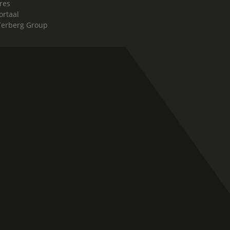
res
ortaal
Terberg Group