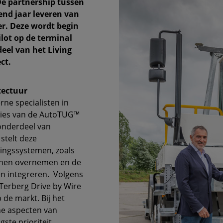
De partnership tussen
gend jaar leveren van
er. Deze wordt begin
ilot op de terminal
deel van het Living
ct.
tectuur
ne specialisten in
cties van de AutoTUG™
 onderdeel van
stelt deze
ringssystemen, zoals
unnen overnemen en de
en integreren. Volgens
 Terberg Drive by Wire
de markt. Bij het
he aspecten van
ste prioriteit.