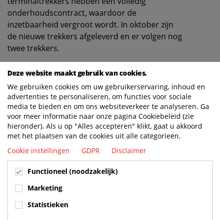
terminaltrekkers hebben een volledig
onderhoudscontract, waardoor de
inzetbaarheid vergroot wordt. In oktober zijn
de nieuwe trekkers afgeleverd en er volgen nog
twee trekkers.
Deze website maakt gebruik van cookies.
Specificaties van de YT223 Terminaltrekkers
We gebruiken cookies om uw gebruikerservaring, inhoud en
De nieuwe YT223 terminaltrekkers zijn robuust
advertenties te personaliseren, om functies voor sociale
media te bieden en om ons websiteverkeer te analyseren. Ga
en voorzien van behoorlijk wat opties
voor meer informatie naar onze pagina Cookiebeleid (zie
waaronder een dak-airco voor het verwarmen
hieronder). Als u op "Alles accepteren" klikt, gaat u akkoord
en koelen van de cabine. Het voordeel hiervan
met het plaatsen van de cookies uit alle categorieën.
is dat de airco werkzaam blijft en stationair
Cookie instellingen
GDPR
Disclaimer
draaien verleden tijd is wat weer resulteert in
vermindering van het brandstofverbruik en zo
Functioneel (noodzakelijk)
weer bijdraagt aan de onze doelstelling om in
Marketing
2025 een CO2-reductie van 50% te realiseren
ten opzichte van 2020.
Statistieken