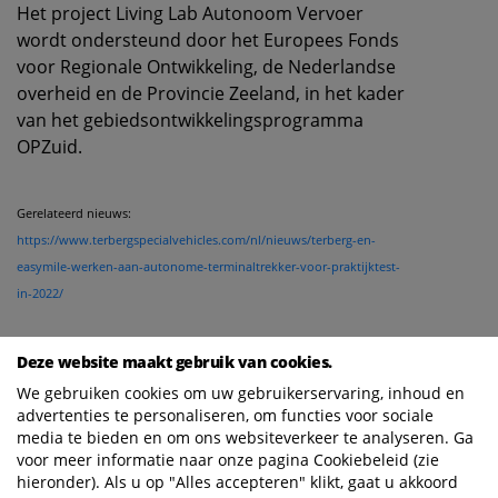
Het project Living Lab Autonoom Vervoer
wordt ondersteund door het Europees Fonds
voor Regionale Ontwikkeling, de Nederlandse
overheid en de Provincie Zeeland, in het kader
van het gebiedsontwikkelingsprogramma
OPZuid.
Gerelateerd nieuws:
https://www.terbergspecialvehicles.com/nl/nieuws/terberg-en-
easymile-werken-aan-autonome-terminaltrekker-voor-praktijktest-
in-2022/
Deze website maakt gebruik van cookies.
We gebruiken cookies om uw gebruikerservaring, inhoud en
advertenties te personaliseren, om functies voor sociale
media te bieden en om ons websiteverkeer te analyseren. Ga
voor meer informatie naar onze pagina Cookiebeleid (zie
hieronder). Als u op "Alles accepteren" klikt, gaat u akkoord