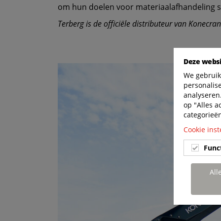
om hun doelen voor materiaalafhandeling sn
Terberg is de officiële distributeur van Konecra
Deze websi
We gebruik
personalis
analyseren.
op "Alles a
categorieë
Cookie inst
Func
All