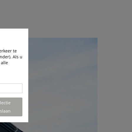
erkeer te
nder). Als u
 alle
lectie
slaan