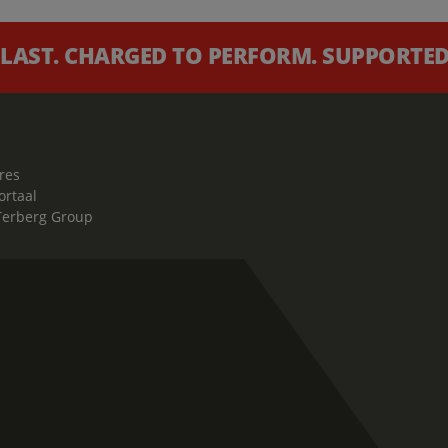
 LAST. CHARGED TO PERFORM. SUPPORTED 
res
ortaal
Terberg Group