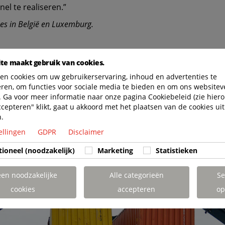
el te realiseren.”
nes in België en Luxemburg.
te maakt gebruik van cookies.
en cookies om uw gebruikerservaring, inhoud en advertenties te
eren, om functies voor sociale media te bieden en om ons websitev
 Ga voor meer informatie naar onze pagina Cookiebeleid (zie hiero
ccepteren" klikt, gaat u akkoord met het plaatsen van de cookies uit
n.
ellingen
GDPR
Disclaimer
tioneel (noodzakelijk)
Marketing
Statistieken
een noodzakelijke
Alle categorieën
Se
cookies
accepteren
op