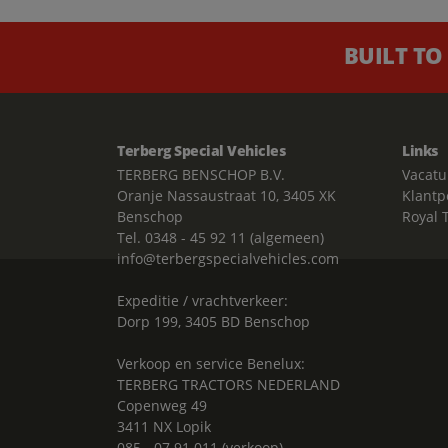
BUILT TO
Terberg Special Vehicles
Links
TERBERG BENSCHOP B.V.
Vacatu
Oranje Nassaustraat 10, 3405 XK
Klantp
Benschop
Royal 
Tel. 0348 - 45 92 11 (algemeen)
info@terbergspecialvehicles.com
Expeditie / vrachtverkeer:
Dorp 199, 3405 BD Benschop
Verkoop en service Benelux:
TERBERG TRACTORS NEDERLAND
Copenweg 49
3411 NX Lopik
085 - 07 91 011 (verkoop)