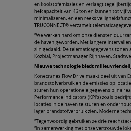
en koolstofemissies en verlaagt tegelijkert
hefcapaciteit van 46 ton en kunnen tot vijf 
minimaliseren, en een reeks veiligheidsfun
TRUCONNECT® verzamelt telematicagegevens i
“We werken hard om onze diensten duurzamer
de haven geworden. Met langere intervallen
zijn gedaald. De telematicagegevens tonen 
Kozbial, Projectmanager Rijnhaven, Stadtw
Nieuwe technologie biedt milieuvriendeli
Konecranes Flow Drive maakt deel uit van E
brandstofverbruik en de emissies op locati
sturen hun operationele gegevens bijna rea
Performance Indicators (KPI’s) zoals bedrij
locaties in de haven te sturen en onderhoud 
lager brandstofverbruik zien. Moderne tech
“Tegenwoordig gebruiken ze drie reachstack
“In samenwerking met onze vertrouwde lokal