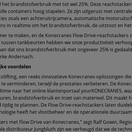
ijd het brandstofverbruik met tot wel 25%. Deze reachstacke
volle containers hoog stapelen. Ze zijn uitgerust met centr
cties zoals een achteruitrijcamera, automatische motoruit
n realtime om het brandstofverbruik, de uitstoot en het g
 te maken, en de Konecranes Flow Drive-reachstackers zijn
 tussen tankbeurten hebben we onze productiviteit verhoogd
aan dat ons brandstofverbruik met ongeveer 25% is gedaald,
erke Andernach.
jke voordelen
colifting, een reeks innovatieve Konecranes-oplossingen die
e te verminderen, terwijl de prestaties verbeteren. De Kon
ltime naar het online klantenportaal yourKONECRANES, waar 
fsuren, brandstofverbruik en inzet van materieel. Dit maakt
tijdig te plannen. De Flow Drive-reachstackers laten duideli
nologie heeft het vlootbeheer en de operationele duurzaa
ers met Flow Drive van Konecranes,” zegt Ralf Gowin, Region
e distributeur Jungbluth zijn we verheugd dat we de techno