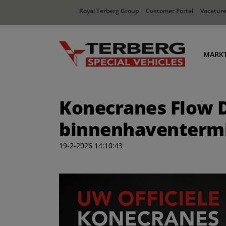
Royal Terberg Group
Customer Portal
Vacatur
MARK
Ha
Konecranes Flow Dr
Dis
In
binnenhaventerm
Af
19-2-2026 14:10:43