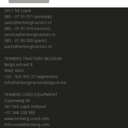
Copenweg 49
3411 NX Lopik
085 - 07 91 011 (verkoop)
sales@terbergtractors.nl
085 - 07 91 019 (service)
service@terbergtractors.nl
085 - 01 80 000 (parts)
parts@terbergtractors.nl
TERBERG TRACTORS BELGIUM
Belgicastraat 8
9042 Gent
+32 - 925 997 27 (algemeen)
info@terbergtractorsbelgium.be
TERBERG USED EQUIPMENT
Copenweg 49
3411NX Lopik Holland
+31 348 238 980
www.terberg-used.com
Info.used@terberg.com