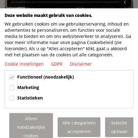
Deze website maakt gebruik van cookies.
We gebruiken cookies om uw gebruikerservaring, inhoud en
advertenties te personaliseren, om functies voor sociale
BUILT TO LAST. CHARGED TO PERFORM.
media te bieden en om ons websiteverkeer te analyseren. Ga
SUPPORTED FOR LIFE.
voor meer informatie naar onze pagina Cookiebeleid (zie
hieronder). Als u op "Alles accepteren" klikt, gaat u akkoord
met het plaatsen van de cookies uit alle categorieën.
Cookie instellingen
GDPR
Disclaimer
Terberg Special Vehicles
Functioneel (noodzakelijk)
TERBERG BENSCHOP B.V.
Oranje Nassaustraat 10, 3405 XK Benschop
Marketing
Tel. 0348 - 45 92 11 (algemeen)
info@terbergspecialvehicles.com
Statistieken
Expeditie / vrachtverkeer:
Dorp 199, 3405 BD Benschop
Alleen
Alle categorieën
Selectie
noodzakelijke
Verkoop en service Benelux:
accepteren
opslaan
cookies
TERBERG TRACTORS NEDERLAND