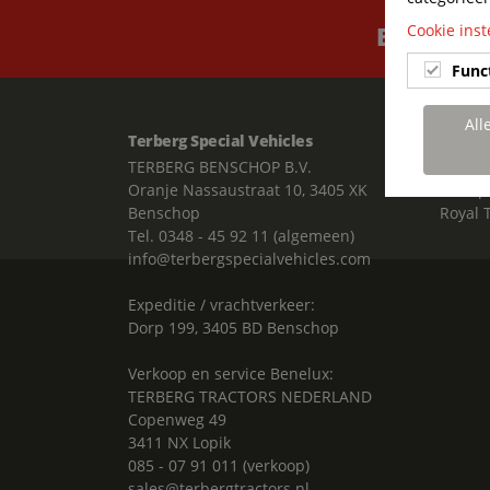
Cookie inst
BUILT TO
Func
All
Terberg Special Vehicles
Links
TERBERG BENSCHOP B.V.
Vacatu
Oranje Nassaustraat 10, 3405 XK
Klantp
Benschop
Royal 
Tel. 0348 - 45 92 11 (algemeen)
info@terbergspecialvehicles.com
Expeditie / vrachtverkeer:
Dorp 199, 3405 BD Benschop
Verkoop en service Benelux:
TERBERG TRACTORS NEDERLAND
Copenweg 49
3411 NX Lopik
085 - 07 91 011 (verkoop)
sales@terbergtractors.nl