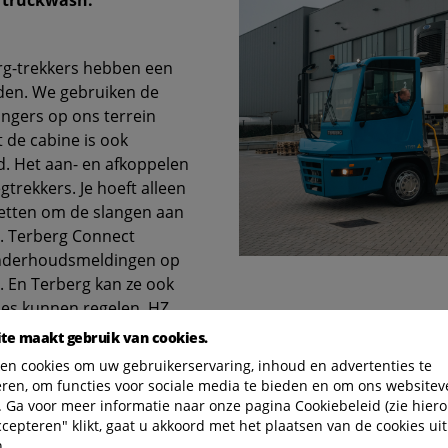
e truckwash.
rg-trekkers hebben een
den. We gebruiken de
ngers op ons terrein
it de cabine is ook
id. Het aan- en afkoppelen
gtrekkers. Je hoeft alleen
zetten om de slangen aan
s. Terberg Connect
onderhoudsmeldingen op
. En Terberg kan ze ook
ies kunnen regelen. HZ
 maar het zou me niet
te maakt gebruik van cookies.
en cookies om uw gebruikerservaring, inhoud en advertenties te
eren, om functies voor sociale media te bieden en om ons websitev
 Ga voor meer informatie naar onze pagina Cookiebeleid (zie hiero
ccepteren" klikt, gaat u akkoord met het plaatsen van de cookies uit
n.