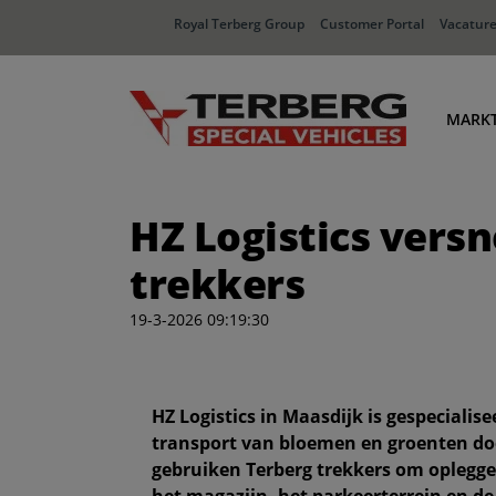
Royal Terberg Group
Customer Portal
Vacatur
MARK
Ha
HZ Logistics vers
Dis
In
trekkers
Af
19-3-2026 09:19:30
HZ Logistics in Maasdijk is gespecialis
transport van bloemen en groenten doo
gebruiken Terberg trekkers om oplegge