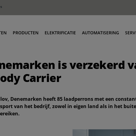
es
TEN
PRODUCTEN
ELEKTRIFICATIE
AUTOMATISERING
SERV
vens
Terminal trekkers
O
nemarken is verzekerd v
tributie
Roro & industriële trekkers
O
dustrie
Lage instap trekkers
T
ody Carrier
val & Recycling
Body Carriers
T
Container Carriers
T
ulov, Denemarken heeft 85 laadperrons met een constan
Weg/spoor trekkers
T
nsport van het bedrijf, zowel in eigen land als in het b
Heftrucks I Reach Stackers
ereiken.