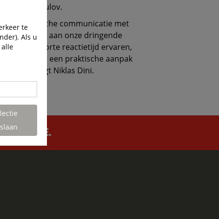
henker in Taulov.
en pragmatische communicatie met
erkeer te
zijn geweest om aan onze dringende
nder). Als u
bben een korte reactietijd ervaren,
 alle
okkenheid en een praktische aanpak
krijgen," zegt Niklas Dini.
lectie
slaan
FOR LIFE.