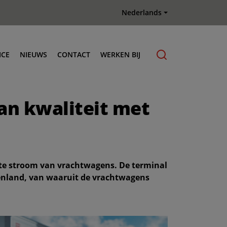
Nederlands
ICE
NIEUWS
CONTACT
WERKEN BIJ
nderhoud & Reparatie
an kwaliteit met
riginele onderdelen
erberg Connect telematica
erberg Training Academy
erminal Trekker huren
te stroom van vrachtwagens. De terminal
erberg Used Equipment
uitenland, van waaruit de vrachtwagens