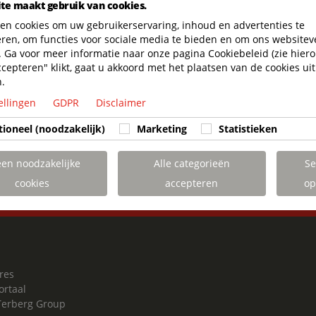
te maakt gebruik van cookies.
Terminal Manager bij DB Sc
en cookies om uw gebruikerservaring, inhoud en advertenties te
"We hebben een positieve 
eren, om functies voor sociale media te bieden en om ons websitev
N.C. Nielsen, die in staat 
 Ga voor meer informatie naar onze pagina Cookiebeleid (zie hiero
behoeften te voldoen. We he
ccepteren" klikt, gaat u akkoord met het plaatsen van de cookies uit
n.
een serieuze mate van betr
om onze logistiek op orde te 
ellingen
GDPR
Disclaimer
tioneel (noodzakelijk)
Marketing
Statistieken
een noodzakelijke
Alle categorieën
Se
cookies
accepteren
op
 LAST. CHARGED TO PERFORM. SUPPORTED 
res
ortaal
Terberg Group