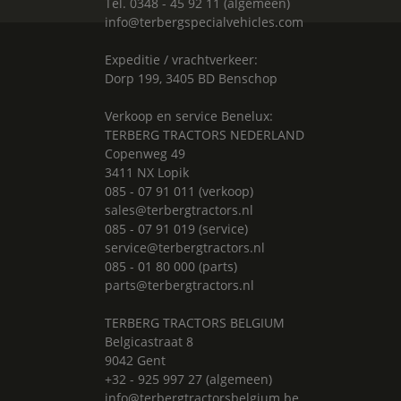
Tel. 0348 - 45 92 11 (algemeen)
info@terbergspecialvehicles.com
Expeditie / vrachtverkeer:
Dorp 199, 3405 BD Benschop
Verkoop en service Benelux:
TERBERG TRACTORS NEDERLAND
Copenweg 49
3411 NX Lopik
085 - 07 91 011 (verkoop)
sales@terbergtractors.nl
085 - 07 91 019 (service)
service@terbergtractors.nl
085 - 01 80 000 (parts)
parts@terbergtractors.nl
TERBERG TRACTORS BELGIUM
Belgicastraat 8
9042 Gent
+32 - 925 997 27 (algemeen)
info@terbergtractorsbelgium.be