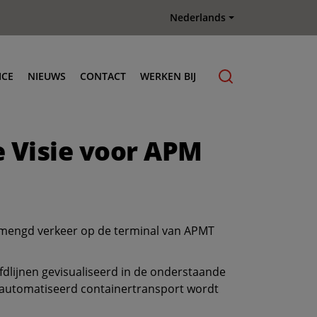
Nederlands
ICE
NIEUWS
CONTACT
WERKEN BIJ
nderhoud & Reparatie
e Visie voor APM
riginele onderdelen
erberg Connect telematica
erberg Training Academy
erminal Trekker huren
emengd verkeer op de terminal van APMT
erberg Used Equipment
lijnen gevisualiseerd in de onderstaande
 geautomatiseerd containertransport wordt