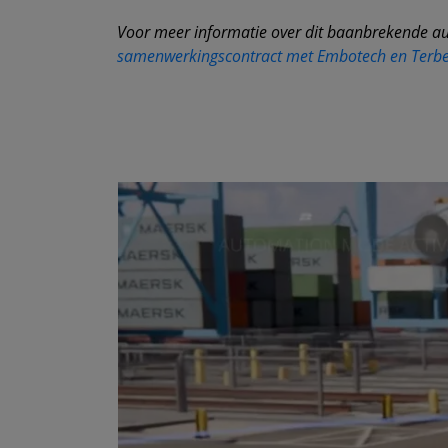
Voor meer informatie over dit baanbrekende aut
samenwerkingscontract met Embotech en Terber