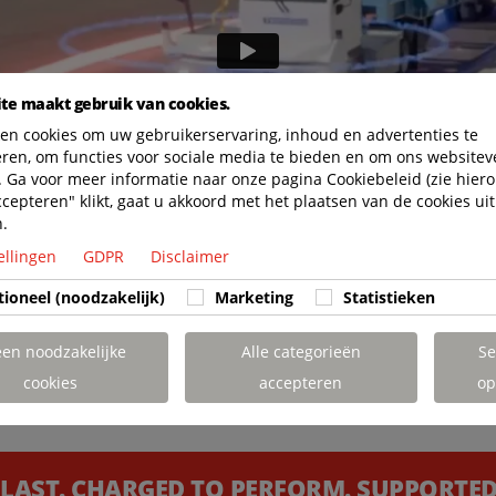
te maakt gebruik van cookies.
en cookies om uw gebruikerservaring, inhoud en advertenties te
eren, om functies voor sociale media te bieden en om ons websitev
 Ga voor meer informatie naar onze pagina Cookiebeleid (zie hiero
ccepteren" klikt, gaat u akkoord met het plaatsen van de cookies uit
n.
ellingen
GDPR
Disclaimer
tioneel (noodzakelijk)
Marketing
Statistieken
een noodzakelijke
Alle categorieën
Se
cookies
accepteren
op
 LAST. CHARGED TO PERFORM. SUPPORTED 