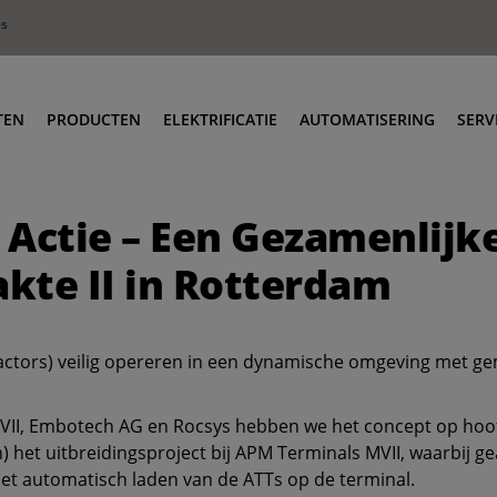
es
TEN
PRODUCTEN
ELEKTRIFICATIE
AUTOMATISERING
SERV
vens
Terminal trekkers
O
 Actie – Een Gezamenlijk
tributie
Roro & industriële trekkers
O
dustrie
Lage instap trekkers
T
kte II in Rotterdam
val & Recycling
Body Carriers
T
Container Carriers
T
actors) veilig opereren in een dynamische omgeving met g
Weg/spoor trekkers
T
Heftrucks I Reach Stackers
II, Embotech AG en Rocsys hebben we het concept op hoofd
an) het uitbreidingsproject bij APM Terminals MVII, waarbij
het automatisch laden van de ATTs op de terminal.