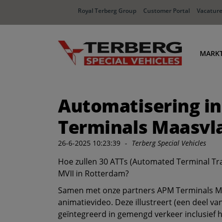
Royal Terberg Group
Customer Portal
Vacatur
MARK
Ha
Automatisering in
Dis
In
Terminals Maasvla
Af
26-6-2025 10:23:39
-
Terberg Special Vehicles
Hoe zullen 30 ATTs (Automated Terminal Tr
MVII in Rotterdam?
Samen met onze partners APM Terminals MV
animatievideo. Deze illustreert (een deel v
geïntegreerd in gemengd verkeer inclusief 