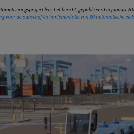
omatiseringsproject lees het bericht, gepubliceerd in januari 2
g voor de aanschaf én implementatie van 30 automatische elekt