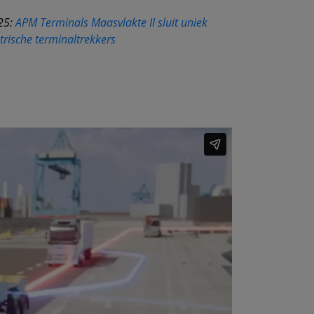
025:
APM Terminals Maasvlakte II sluit uniek
rische terminaltrekkers