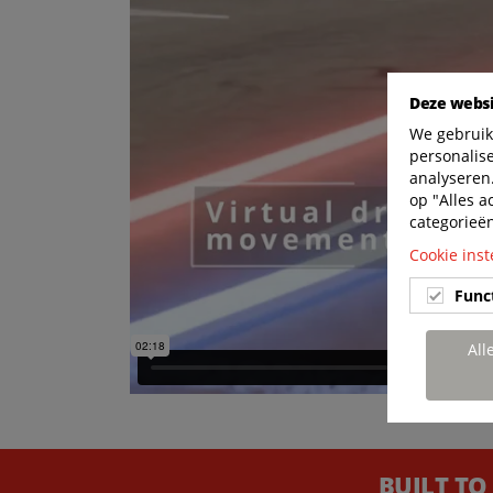
Deze websi
We gebruik
personalis
analyseren.
op "Alles a
categorieë
Cookie inst
Func
All
BUILT TO