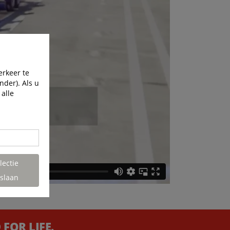
erkeer te
nder). Als u
 alle
lectie
slaan
FOR LIFE.