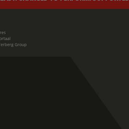
res
ortaal
Terberg Group