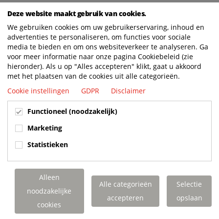
Deze website maakt gebruik van cookies.
We gebruiken cookies om uw gebruikerservaring, inhoud en
BUILT TO LAST. CHARGED TO PERFORM.
advertenties te personaliseren, om functies voor sociale
SUPPORTED FOR LIFE.
media te bieden en om ons websiteverkeer te analyseren. Ga
voor meer informatie naar onze pagina Cookiebeleid (zie
hieronder). Als u op "Alles accepteren" klikt, gaat u akkoord
met het plaatsen van de cookies uit alle categorieën.
Terberg Special Vehicles
Cookie instellingen
GDPR
Disclaimer
TERBERG BENSCHOP B.V.
Functioneel (noodzakelijk)
Oranje Nassaustraat 10, 3405 XK Benschop
Tel. 0348 - 45 92 11 (algemeen)
Marketing
info@terbergspecialvehicles.com
Statistieken
Expeditie / vrachtverkeer:
Dorp 199, 3405 BD Benschop
Alleen
Alle categorieën
Selectie
Verkoop en service Benelux:
noodzakelijke
TERBERG TRACTORS NEDERLAND
accepteren
opslaan
cookies
Copenweg 49
3411 NX Lopik