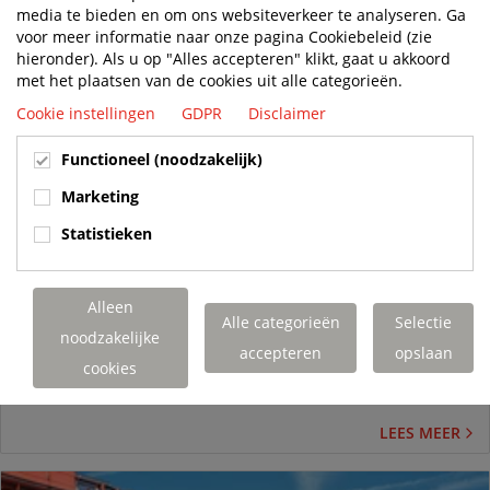
media te bieden en om ons websiteverkeer te analyseren. Ga
voor meer informatie naar onze pagina Cookiebeleid (zie
hieronder). Als u op "Alles accepteren" klikt, gaat u akkoord
met het plaatsen van de cookies uit alle categorieën.
Cookie instellingen
GDPR
Disclaimer
Functioneel (noodzakelijk)
Marketing
feb
Statistieken
10
Nieuwe Terberg-trekkers in El Salvador
Alleen
Nieuws
Alle categorieën
Selectie
noodzakelijke
De bedrijfsvoering van Union Portuaria del Pacífico in twee
accepteren
opslaan
havens, Acajutla en La Unión, werd beperkt door het interne
cookies
transport. Dit is opgelost...
LEES MEER