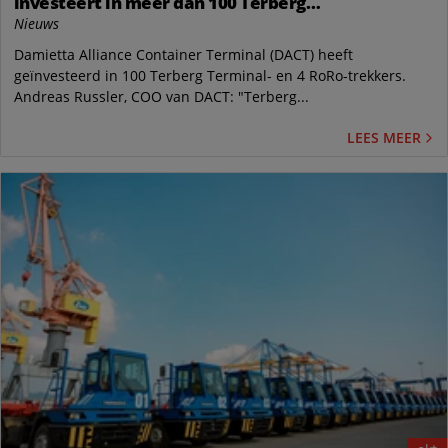
investeert in meer dan 100 Terberg
Terminaltrekkers
Nieuws
Damietta Alliance Container Terminal (DACT) heeft
geïnvesteerd in 100 Terberg Terminal- en 4 RoRo-trekkers.
Andreas Russler, COO van DACT: "Terberg...
LEES MEER