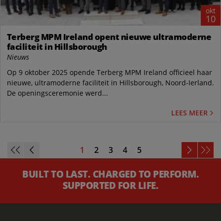
okt
10
Terberg MPM Ireland opent nieuwe ultramoderne
faciliteit in Hillsborough
Nieuws
Op 9 oktober 2025 opende Terberg MPM Ireland officieel haar
nieuwe, ultramoderne faciliteit in Hillsborough, Noord-Ierland.
De openingsceremonie werd...
LEES MEER
1
2
3
4
5
BUILT TO LAST. CHARGED TO PERFORM.
SUPPORTED FOR LIFE.