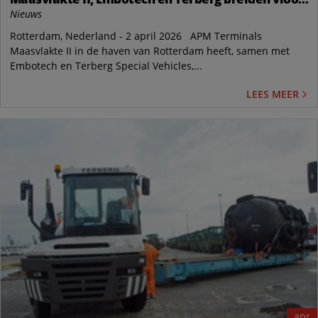
Automatische Terminal Tractors in Rotterdam uit
Nieuws
Rotterdam, Nederland - 2 april 2026 APM Terminals
Maasvlakte II in de haven van Rotterdam heeft, samen met
Embotech en Terberg Special Vehicles,...
LEES MEER
apr