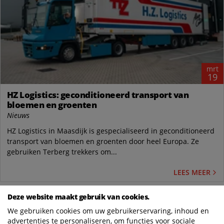
mrt
19
HZ Logistics: geconditioneerd transport van
bloemen en groenten
Nieuws
HZ Logistics in Maasdijk is gespecialiseerd in geconditioneerd
transport van bloemen en groenten door heel Europa. Ze
gebruiken Terberg trekkers om...
LEES MEER
Deze website maakt gebruik van cookies.
We gebruiken cookies om uw gebruikerservaring, inhoud en
advertenties te personaliseren, om functies voor sociale